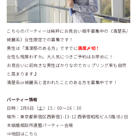
こちらのパーティーは
純粋にお見合い相手募集中の《清楚系/
綺麗系》女性限定での募集です！
男性は「清潔感のある方」ですでに
満席〆切！
女性も残席わずか。大人気につきご予約はお早めに！
お見合いに前向きな男性ばかりなのでカップリング率も自然
と高まります♪
清楚系or綺麗系と言われたことのある方を募集中です！
パーティー情報
日時：2月6日（土）15：00～16：30
場所：
東京都新宿区西新宿1-13-12 西新宿昭和ビル5階 IBJ 日
本結婚相談所連盟パーティー会場
⇒地図はこちら