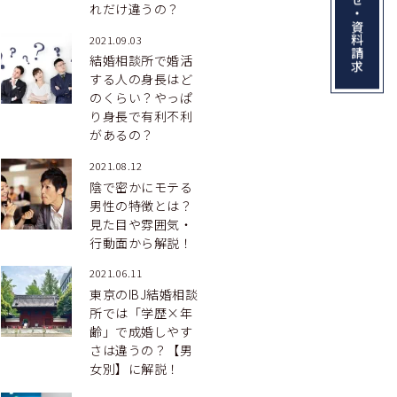
お問い合わせ・資料請求
れだけ違うの？
2021.09.03
結婚相談所で婚活
する人の身長はど
のくらい？やっぱ
り身長で有利不利
があるの？
2021.08.12
陰で密かにモテる
男性の特徴とは？
見た目や雰囲気・
行動面から解説！
2021.06.11
東京のIBJ結婚相談
所では「学歴×年
齢」で成婚しやす
さは違うの？【男
女別】に解説！