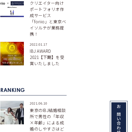
クリエイター向け
ポートフォリオ作
成サービス
「foriio」と東京ベ
イソルテが業務提
携！
2022.01.17
IBJ AWARD
2021【下期】を受
賞いたしました
RANKING
2021.06.10
東京のIBJ結婚相談
所で男性の「年収
×年齢」による成
婚のしやすさはど