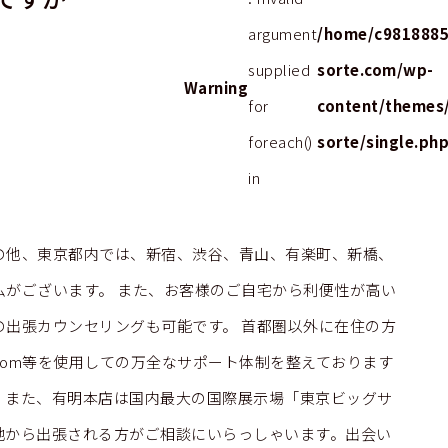
argument
/home/c9818885
supplied
sorte.com/wp-
Warning
for
content/themes
foreach()
sorte/single.ph
in
の他、東京都内では、新宿、渋谷、青山、有楽町、新橋、
ムがございます。 また、お客様のご自宅から利便性が高い
の出張カウンセリングも可能です。 首都圏以外に在住の方
Zoom等を使用しての万全なサポート体制を整えております
。また、有明本店は国内最大の国際展示場「東京ビッグサ
地から出張される方がご相談にいらっしゃいます。出会い