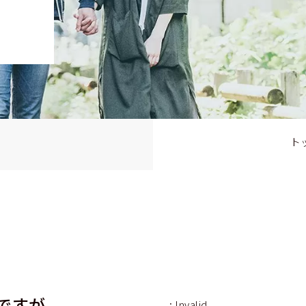
ト
ですが
: Invalid