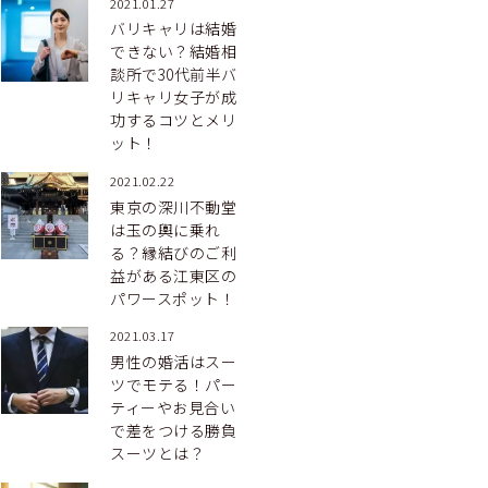
2021.01.27
バリキャリは結婚
できない？結婚相
談所で30代前半バ
リキャリ女子が成
功するコツとメリ
ット！
2021.02.22
東京の深川不動堂
は玉の輿に乗れ
る？縁結びのご利
益がある江東区の
パワースポット！
2021.03.17
男性の婚活はスー
ツでモテる！パー
ティーやお見合い
で差をつける勝負
スーツとは？