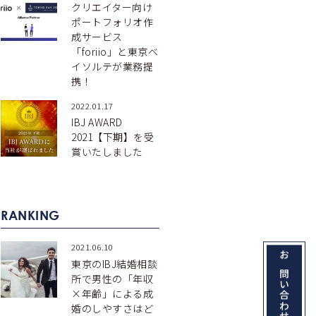
クリエイター向け
ポートフォリオ作
成サービス
「foriio」と東京ベ
イソルテが業務提
携！
2022.01.17
IBJ AWARD
2021【下期】を受
賞いたしました
RANKING
2021.06.10
東京のIBJ結婚相談
所で男性の「年収
×年齢」による成
婚のしやすさはど