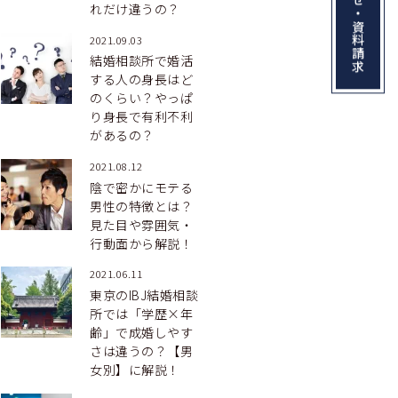
お問い合わせ・資料請求
れだけ違うの？
2021.09.03
結婚相談所で婚活
する人の身長はど
のくらい？やっぱ
り身長で有利不利
があるの？
2021.08.12
陰で密かにモテる
男性の特徴とは？
見た目や雰囲気・
行動面から解説！
2021.06.11
東京のIBJ結婚相談
所では「学歴×年
齢」で成婚しやす
さは違うの？【男
女別】に解説！