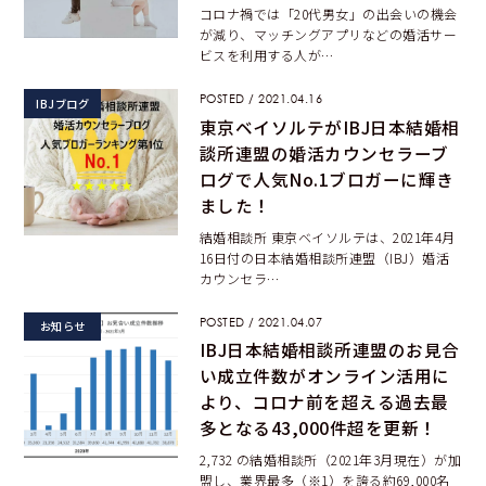
コロナ禍では「20代男女」の出会いの機会
が減り、マッチングアプリなどの婚活サー
ビスを利用する人が…
POSTED / 2021.04.16
IBJブログ
東京ベイソルテがIBJ日本結婚相
談所連盟の婚活カウンセラーブ
ログで人気No.1ブロガーに輝き
ました！
結婚相談所 東京ベイソルテは、2021年4月
16日付の日本結婚相談所連盟（IBJ）婚活
カウンセラ…
POSTED / 2021.04.07
お知らせ
IBJ日本結婚相談所連盟のお見合
い成立件数がオンライン活用に
より、コロナ前を超える過去最
多となる43,000件超を更新！
2,732 の結婚相談所（2021年3月現在）が加
盟し、業界最多（※1）を誇る約69,000名