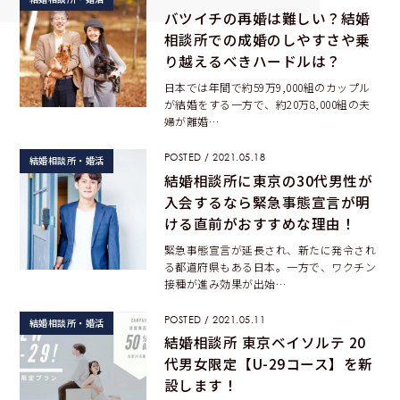
バツイチの再婚は難しい？結婚
相談所での成婚のしやすさや乗
り越えるべきハードルは？
日本では年間で約59万9,000組のカップル
が結婚をする一方で、約20万8,000組の夫
婦が離婚…
POSTED / 2021.05.18
結婚相談所・婚活
結婚相談所に東京の30代男性が
入会するなら緊急事態宣言が明
ける直前がおすすめな理由！
緊急事態宣言が延長され、新たに発令され
る都道府県もある日本。一方で、ワクチン
接種が進み効果が出始…
POSTED / 2021.05.11
結婚相談所・婚活
結婚相談所 東京ベイソルテ 20
代男女限定【U-29コース】を新
設します！