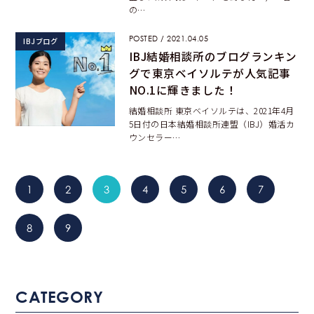
の…
POSTED / 2021.04.05
IBJブログ
IBJ結婚相談所のブログランキン
グで東京ベイソルテが人気記事
NO.1に輝きました！
結婚相談所 東京ベイソルテは、2021年4月
5日付の日本結婚相談所連盟（IBJ）婚活カ
ウンセラー…
1
2
3
4
5
6
7
8
9
CATEGORY