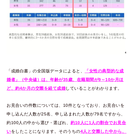
「成婚白書」の全国版データによると、
「女性の典型的な成
婚者」（中央値）は、年齢が35歳、在籍期間が9～10か月ほ
ど、約4か月の交際を経て成婚
していることがわかります。
お見合いの件数については、10件となっており、お見合いを
申し込んだ人数が25名、申し込まれた人数が79名ですから、
約100人の中から選び・選ばれ、
約10人に1人の割合でお見合
い
をしたことになります。そのうちの
4人と交際した中から、