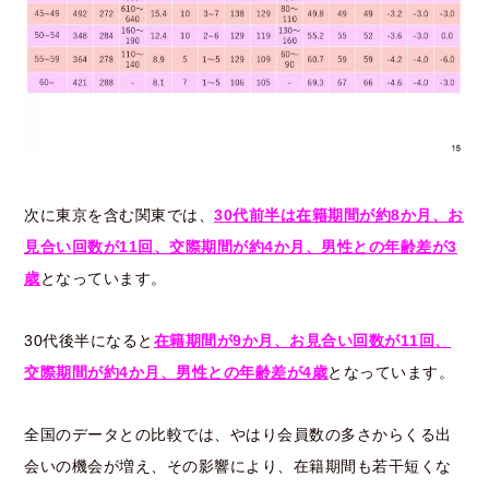
次に東京を含む関東では、
30代前半は在籍期間が約8か月、お
見合い回数が11回、交際期間が約4か月、男性との年齢差が3
歳
となっています。
30代後半になると
在籍期間が9か月、お見合い回数が11回、
交際期間が約4か月、男性との年齢差が4歳
となっています。
全国のデータとの比較では、やはり会員数の多さからくる出
会いの機会が増え、その影響により、在籍期間も若干短くな