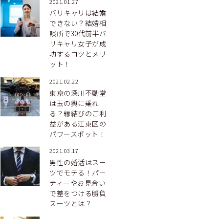
2021.01.27
バリキャリは結婚
できない？結婚相
談所で30代前半バ
リキャリ女子が成
功するコツとメリ
ット！
2021.02.22
東京の深川不動堂
は玉の輿に乗れ
る？縁結びのご利
益がある江東区の
パワースポット！
2021.03.17
男性の婚活はスー
ツでモテる！パー
ティーやお見合い
で差をつける勝負
スーツとは？