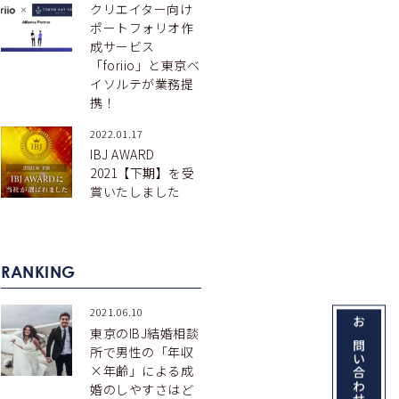
クリエイター向け
ポートフォリオ作
成サービス
「foriio」と東京ベ
イソルテが業務提
携！
2022.01.17
IBJ AWARD
2021【下期】を受
賞いたしました
RANKING
2021.06.10
東京のIBJ結婚相談
所で男性の「年収
×年齢」による成
婚のしやすさはど