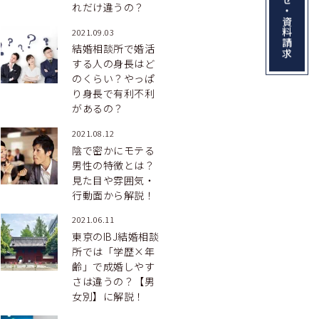
お問い合わせ・資料請求
れだけ違うの？
2021.09.03
結婚相談所で婚活
する人の身長はど
のくらい？やっぱ
り身長で有利不利
があるの？
2021.08.12
陰で密かにモテる
男性の特徴とは？
見た目や雰囲気・
行動面から解説！
2021.06.11
東京のIBJ結婚相談
所では「学歴×年
齢」で成婚しやす
さは違うの？【男
女別】に解説！