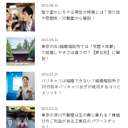
2021.08.12
陰で密かにモテる男性の特徴とは？見た目
や雰囲気・行動面から解説！
2021.06.11
東京のIBJ結婚相談所では「学歴×年齢」
で成婚しやすさは違うの？【男女別】に解
説！
2021.01.27
バリキャリは結婚できない？結婚相談所で
30代前半バリキャリ女子が成功するコツと
メリット！
2021.02.22
東京の深川不動堂は玉の輿に乗れる？縁結
びのご利益がある江東区のパワースポッ
ト！