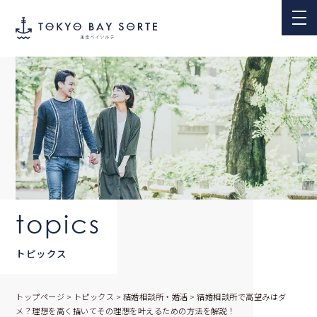
topics
トピックス
トップページ
>
トピックス
>
結婚相談所・婚活
>
結婚相談所で高望みはダ
メ？理想を高く描いてその理想を叶えるための方法を解説！